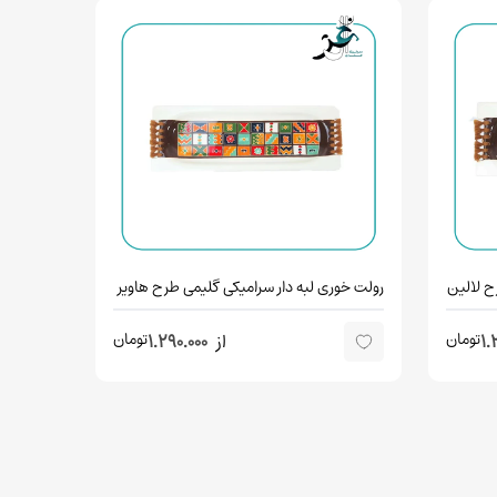
ح لالین
رولت خوری لبه دار سرامیکی گلیمی طرح هاویر
تومان
تومان
1.
از
1.290.000