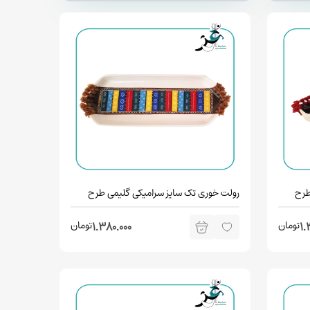
طرح
رولت خوری تک سایز سرامیکی گلیمی طرح
لالین
تومان
تومان
1.380.000
1.