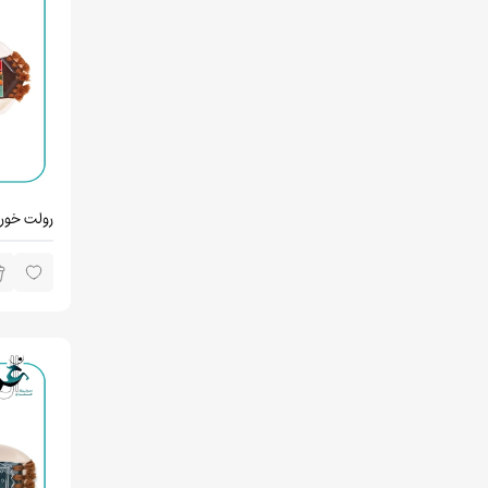
رولت خور
هاویر