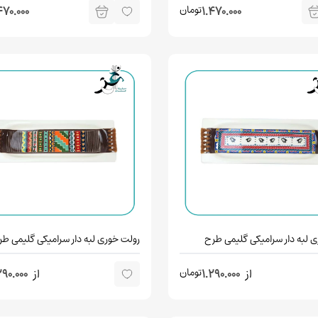
تومان
470.000
1.470.000
 لبه دار سرامیکی گلیمی طرح
رولت خوری لبه دار سرامیکی گلیمی طر
تومان
از
1.290.000
از
290.000