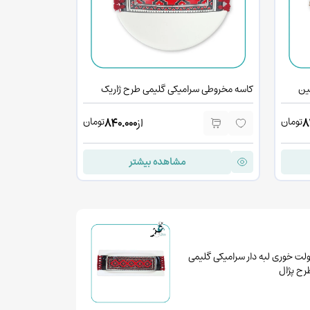
ین
کاسه مخروطی سرامیکی گلیمی طرح ژاریک
کاسه مخروطی س
تومان
تومان
8
از
840.000
مشاهده بیشتر
ولت خوری لبه دار سرامیکی گلیمی
رح پژال