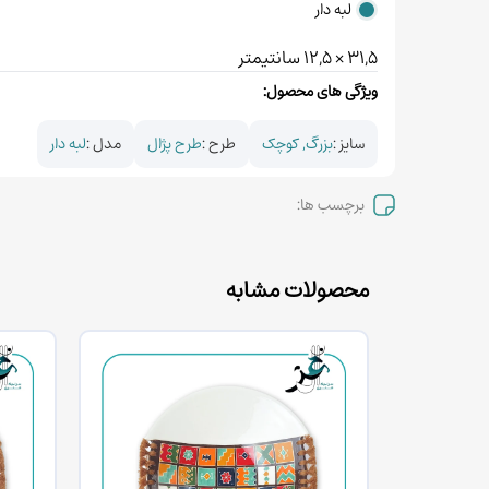
لبه دار
31,5 × 12,5 سانتیمتر
ویژگی های محصول:
سایز :
بزرگ, کوچک
طرح :
طرح پژال
مدل :
لبه دار
برچسب ها:
محصولات مشابه