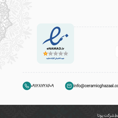
09128728609
info@ceramicghazaal.
ِ
شرکت یوتا