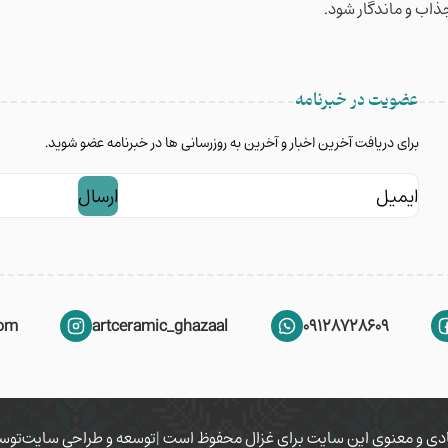
جذاب و ماندگار شود.
عضویت در خبرنامه
برای دریافت آخرین اخبار و آخرین به روزرسانی ها در خبرنامه عضو شوید.
ایمیل
com
artceramic_ghazaal
09128728609
دی و معنوی این سایت برای غزال محفوظ است |
توسعه و طراحی سایت
توسط