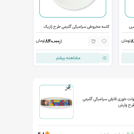
ین
کاسه مخروطی سرامیکی گلیمی طرح ژاریک
کاسه مخروطی س
تومان
تومان
8
از
840.000
مشاهده بیشتر
ولت خوری قایقی سرامیکی گلیمی
رح وارش