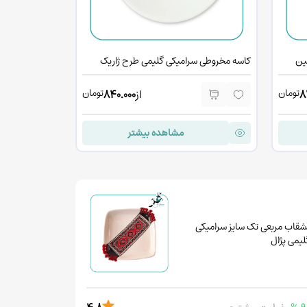
ین
کاسه مخروطی سرامیکی گلیمی طرح ژاریک
کاسه مخروطی س
تومان
تومان
8
از
840.000
مشاهده بیشتر
شقاب مربعی تک سایز سرامیکی
لیمی پژال