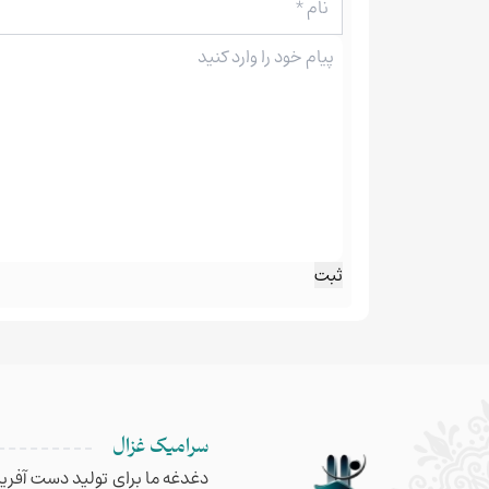
سرامیک غزال
دغدغه ما برای تولید دست آفریده